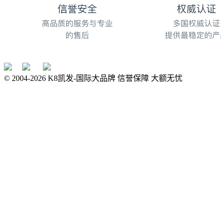
© 2004-
2026
K8凯发-国际大品牌 信誉保障 大额无忧