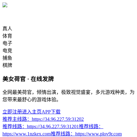
真人
体育
电子
电竞
捕鱼
棋牌
美女荷官 · 在线发牌
全网最美荷官，倾情出演，极致视觉盛宴，多元游戏种类，为
您带来最舒心的游戏体验。
立即注册
进入主页
APP下载
推荐主线路：
https://34.96.227.59:31202
推荐线路：
https://34.96.227.59:31201
推荐线路：
https://www.1nzkex.com
推荐线路：
https://www.plov9r.com