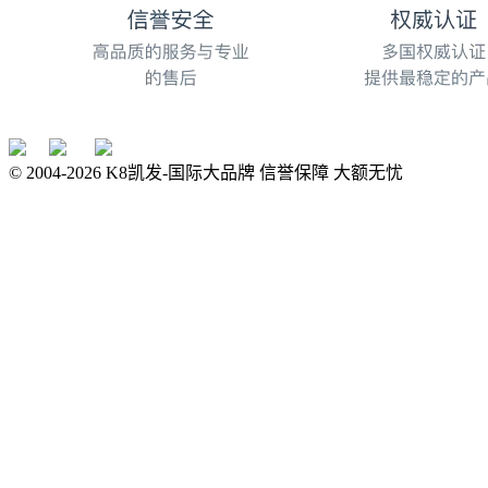
© 2004-
2026
K8凯发-国际大品牌 信誉保障 大额无忧