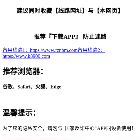
建议同时收藏【线路网址】与【本网页】
推荐『下载APP』 防止迷路
备用线路
1
：
https://www.rznbm.com
备用线路
2
：
https://www.k8900.com
推荐浏览器：
谷歌、Safari、火狐、Edge
温馨提示：
为了您的隐私安全，请勿与"国家反诈中心"APP同设备使用！