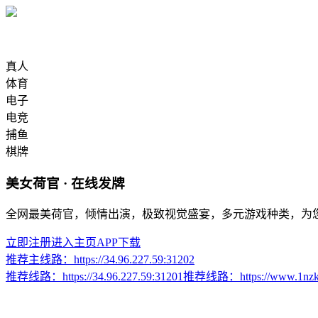
真人
体育
电子
电竞
捕鱼
棋牌
美女荷官 · 在线发牌
全网最美荷官，倾情出演，极致视觉盛宴，多元游戏种类，为
立即注册
进入主页
APP下载
推荐主线路：
https://34.96.227.59:31202
推荐线路：
https://34.96.227.59:31201
推荐线路：
https://www.1nz