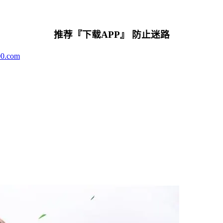
推荐『下载APP』 防止迷路
00.com