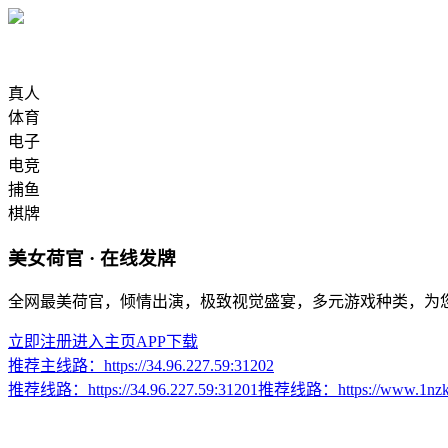
真人
体育
电子
电竞
捕鱼
棋牌
美女荷官 · 在线发牌
全网最美荷官，倾情出演，极致视觉盛宴，多元游戏种类，为
立即注册
进入主页
APP下载
推荐主线路：
https://34.96.227.59:31202
推荐线路：
https://34.96.227.59:31201
推荐线路：
https://www.1nz