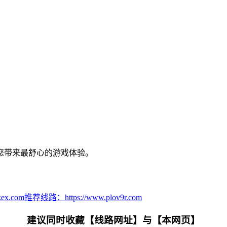
您带来最舒心的游戏体验。
kex.com
推荐线路：
https://www.plov9r.com
建议同时收藏【线路网址】与【本网页】