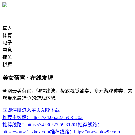
真人
体育
电子
电竞
捕鱼
棋牌
美女荷官 · 在线发牌
全网最美荷官，倾情出演，极致视觉盛宴，多元游戏种类，为
您带来最舒心的游戏体验。
立即注册
进入主页
APP下载
推荐主线路：
https://34.96.227.59:31202
推荐线路：
https://34.96.227.59:31201
推荐线路：
https://www.1nzkex.com
推荐线路：
https://www.plov9r.com