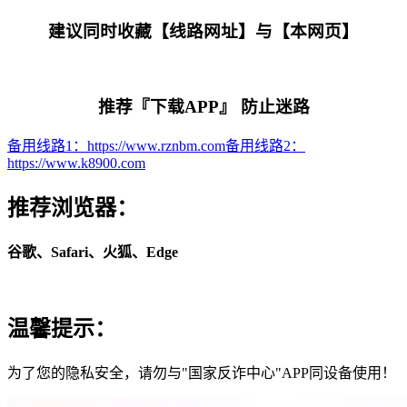
建议同时收藏【线路网址】与【本网页】
推荐『下载APP』 防止迷路
备用线路
1
：
https://www.rznbm.com
备用线路
2
：
https://www.k8900.com
推荐浏览器：
谷歌、Safari、火狐、Edge
温馨提示：
为了您的隐私安全，请勿与"国家反诈中心"APP同设备使用！