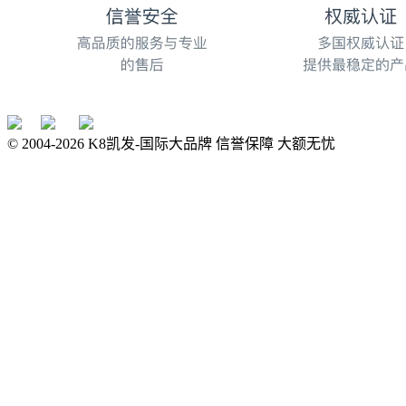
© 2004-
2026
K8凯发-国际大品牌 信誉保障 大额无忧