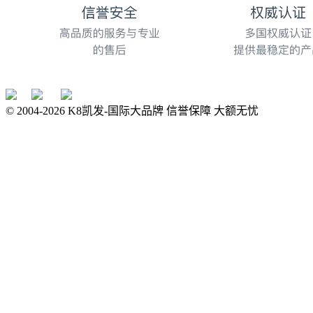
© 2004-
2026
K8凯发-国际大品牌 信誉保障 大额无忧