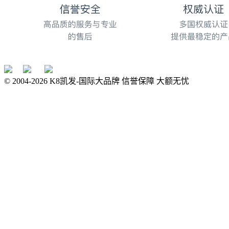
© 2004-
2026
K8凯发-国际大品牌 信誉保障 大额无忧