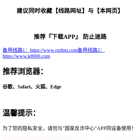
建议同时收藏【线路网址】与【本网页】
推荐『下载APP』 防止迷路
备用线路
1
：
https://www.rznbm.com
备用线路
2
：
https://www.k8900.com
推荐浏览器：
谷歌、Safari、火狐、Edge
温馨提示：
为了您的隐私安全，请勿与"国家反诈中心"APP同设备使用！